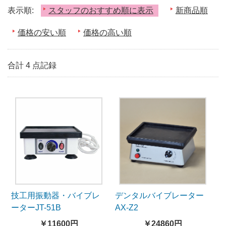
表示順:
スタッフのおすすめ順に表示
新商品順
価格の安い順
価格の高い順
合計 4 点記録
技工用振動器・バイブレ
デンタルバイブレーター
ーターJT-51B
AX-Z2
￥11600円
￥24860円