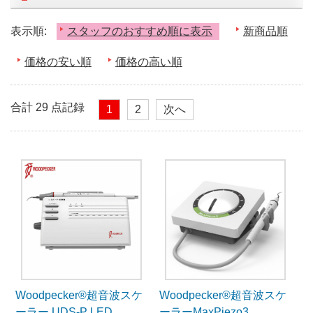
表示順:
スタッフのおすすめ順に表示
新商品順
価格の安い順
価格の高い順
合計 29 点記録
1
2
次へ
Woodpecker®超音波スケ
Woodpecker®超音波スケ
ーラー UDS-P LED
ーラーMaxPiezo3