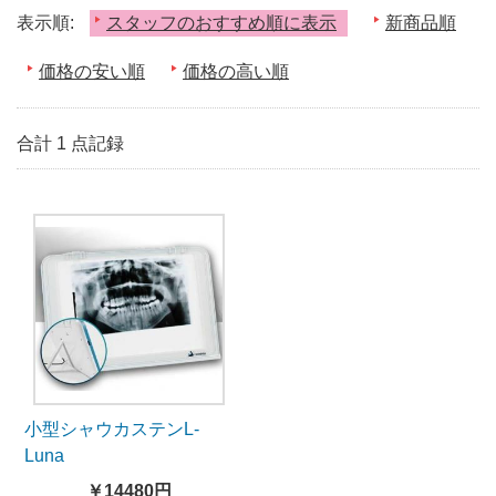
表示順:
スタッフのおすすめ順に表示
新商品順
価格の安い順
価格の高い順
合計 1 点記録
小型シャウカステンL-
Luna
￥14480円