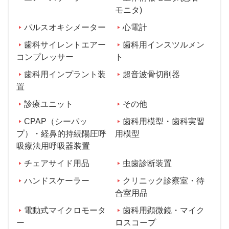
モニタ)
パルスオキシメーター
心電計
歯科サイレントエアー
歯科用インスツルメン
コンプレッサー
ト
歯科用インプラント装
超音波骨切削器
置
診療ユニット
その他
CPAP（シーパッ
歯科用模型・歯科実習
プ）・経鼻的持続陽圧呼
用模型
吸療法用呼吸器装置
チェアサイド用品
虫歯診断装置
ハンドスケーラー
クリニック診察室・待
合室用品
電動式マイクロモータ
歯科用顕微鏡・マイク
ー
ロスコープ