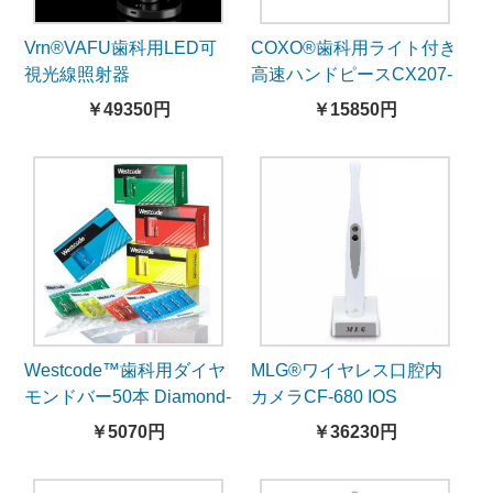
Vrn®VAFU歯科用LED可
COXO®歯科用ライト付き
視光線照射器
高速ハンドピースCX207-
GN-SP（NSKとコンパチ
￥49350円
￥15850円
ブル、カップリング無
し）
Westcode™歯科用ダイヤ
MLG®ワイヤレス口腔内
モンドバー50本 Diamond-
カメラCF-680 IOS
burs series
Android WiFi接続
￥5070円
￥36230円