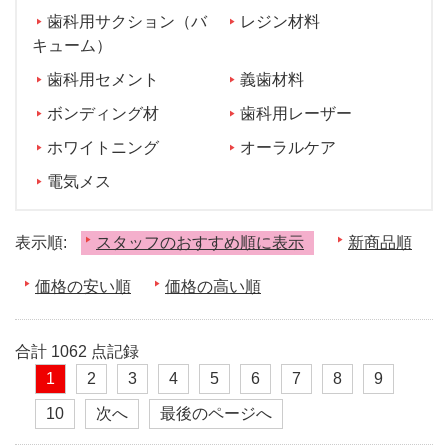
歯科用サクション（バ
レジン材料
キューム）
歯科用セメント
義歯材料
ボンディング材
歯科用レーザー
ホワイトニング
オーラルケア
電気メス
表示順:
スタッフのおすすめ順に表示
新商品順
価格の安い順
価格の高い順
合計 1062 点記録
1
2
3
4
5
6
7
8
9
10
次へ
最後のページへ