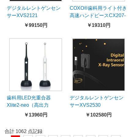
デジタルレントゲンセン
COXO®歯科用ライト付き
サーXVS2121
高速ハンドピースCX207-
GN-SP（NSKとコンパチ
￥99150円
￥19310円
ブル、カップリング付
き）
歯科用LED光重合器
デジタルレントゲンセン
Xlite2-neo（高出力
サーXVS2530
2300mW/cm²）
￥13960円
￥102580円
合計 1062 点記録