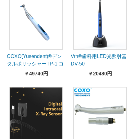
COXO(Yusendent)®デン
Vrn®歯科用LED光照射器
タルポリッシャーTP-1 コ
DV-50
ードレスプロフィーモー
￥49740円
￥20480円
ター