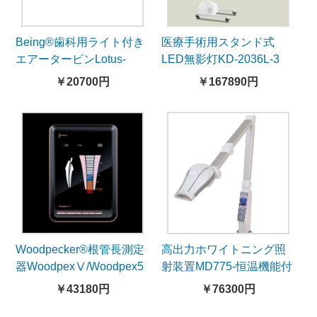
Being®歯科用ライト付き
医療手術用スタンド式
エアータービンLotus-
LED無影灯KD-2036L-3
303PBQ（KaVoとコンパ
￥20700円
￥167890円
チブル、カップリング無
し）
Woodpecker®根管長測定
高出力ホワイトニング照
器WoodpexⅤ/Woodpex5
射装置MD775-恒温機能付
き
￥43180円
￥76300円