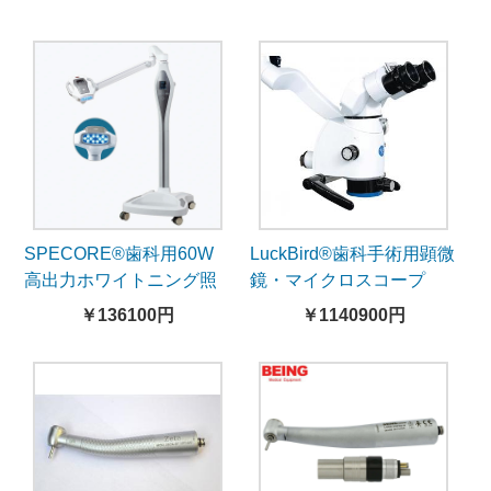
SPECORE®歯科用60W
LuckBird®歯科手術用顕微
高出力ホワイトニング照
鏡・マイクロスコープ
射器M218
LZJ-6E
￥136100円
￥1140900円