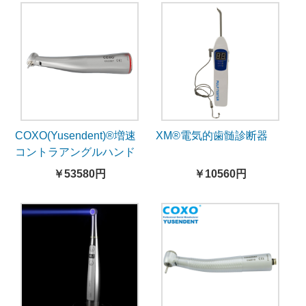
COXO(Yusendent)®増速
XM®電気的歯髄診断器
コントラアングルハンド
ピースCX235C7-4（5倍
￥53580円
￥10560円
速、ミニヘッド、照明
付）