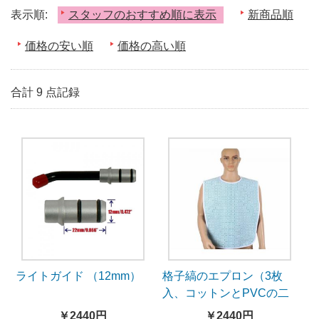
表示順:
スタッフのおすすめ順に表示
新商品順
価格の安い順
価格の高い順
合計 9 点記録
ライトガイド （12mm）
格子縞のエプロン（3枚
入、コットンとPVCの二
重構造）
￥2440円
￥2440円