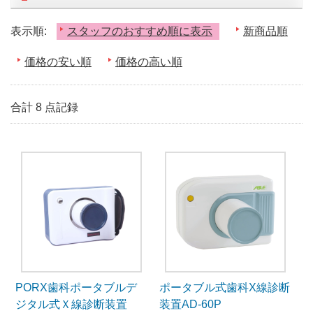
表示順:
スタッフのおすすめ順に表示
新商品順
価格の安い順
価格の高い順
合計 8 点記録
PORX歯科ポータブルデ
ポータブル式歯科X線診断
ジタル式Ｘ線診断装置
装置AD-60P