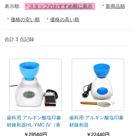
表示順:
スタッフのおすすめ順に表示
新商品順
価格の安い順
価格の高い順
合計 3 点記録
歯科用 アルギン酸塩印象
歯科用 アルギン酸塩印象
材錬和器HL-YMC IV（液
材錬和器
晶スクリーン付き）
￥29560円
￥22440円