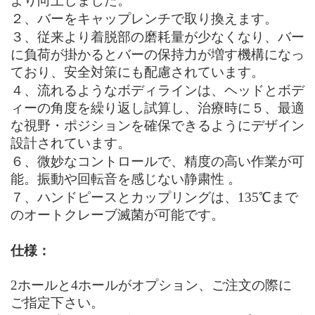
より向上しました
。
２、
バーをキャップレンチで取り換えます。
３、
従来より着脱部の磨耗量が少なくなり、バー
に負荷が掛かるとバーの保持力が増す機構になっ
ており、安全対策にも配慮されています。
４、
流れるようなボディラインは、ヘッドとボデ
ィーの角度を繰り返し試算し、治療時に
５、
最適
な視野・ポジションを確保できるようにデザイン
設計されています。
６、
微妙なコントロールで、精度の高い作業が可
能。振動や回転音を感じない静粛性 。
７、
ハンドピースとカップリングは、135℃まで
のオートクレーブ滅菌が可能です。
仕様：
2ホールと4ホールがオプション、ご注文の際に
ご指定下さい。