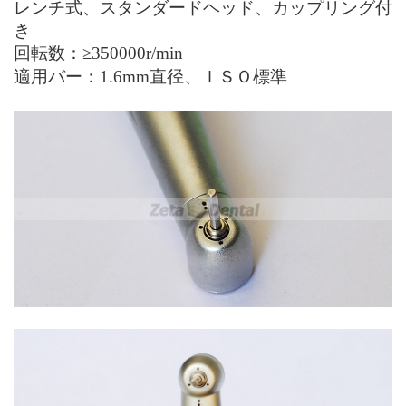
レンチ式、
スタンダードヘッド、
カップリング付
き
回転数：
≥350000r/min
適用バー：
1.6mm直径、ＩＳＯ標準