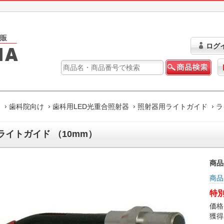
ログ
ム
歯科院向け
歯科用LED光重合照射器
照射器用ライトガイド
ラ
ライトガイド （10mm）
商品
商品
特別
価格
獲得