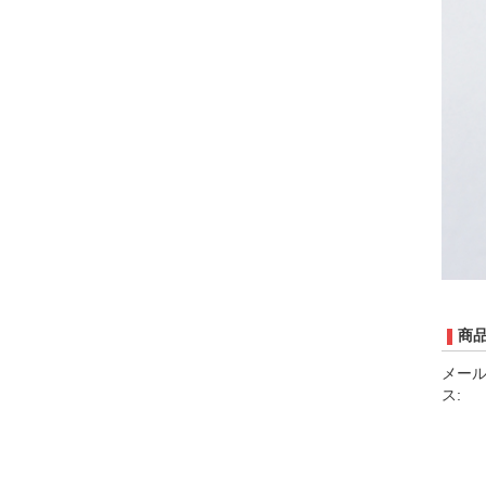
商
メー
ス: