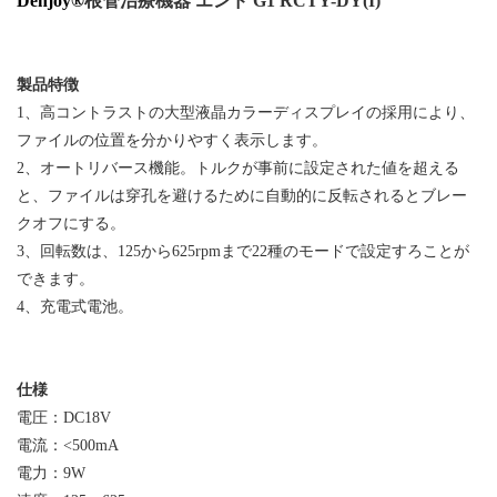
Denjoy®
根管治療機器
エンド
G1 RCTY-DY(I)
製品特徴
1、高コントラストの大型液晶カラーディスプレイの採用により、
ファイルの位置を分かりやすく表示します。
2、オートリバース機能。トルクが事前に設定された値を超える
と、ファイルは穿孔を避けるために自動的に反転されるとブレー
クオフにする。
3、回転数は、
125
から
625rpm
まで
22
種のモードで設定すろことが
できます。
4、充電式電池。
仕様
電圧：
DC18V
電流：
<500mA
電力：
9W