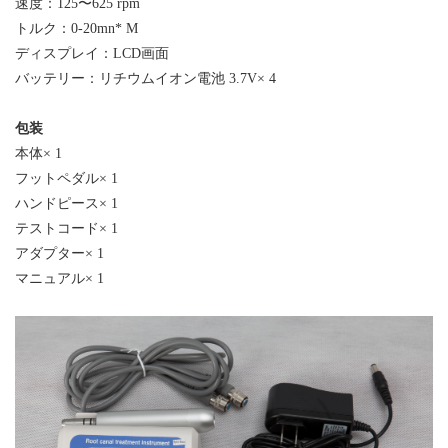
速度：
125
〜
625 rpm
トルク：
0-20mn* M
ディスプレイ：
LCD
画面
バッテリー：リチウムイオン電池
3.7V
×
4
包装
本体
×
1
フットペダル
×
1
ハンドピース
×
1
テストコード
×
1
アダプター
×
1
マニュアル
× 1