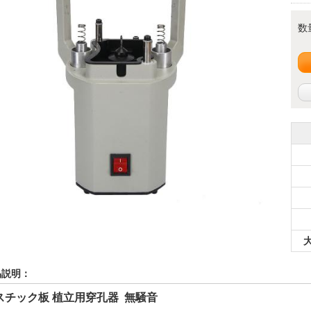
数
品説明：
スチック板 植立用穿孔器
無騒音