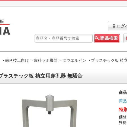
ログ
ム
歯科技工向け
歯科ラボ機器
ダウエルピン
プラスチック板 植
プラスチック板 植立用穿孔器 無騒音
商品
商品
特別
価格
獲得