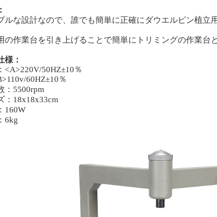
：
プルな設計なので、誰でも簡単に正確にダウエルピン植立
用の作業台を引き上げることで簡単にトリミングの作業台
仕様：
<A>220V/50HZ±10％
110v/60HZ±10％
：5500rpm
：18x18x33cm
160W
6kg