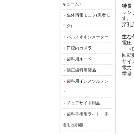
キューム）
特長
シン
生体情報モニタ(患者モ
す。
穿孔
ニタ)
主な
パルスオキシメーター
電圧：
口腔内カメラ
<B>
回転数
歯科用ルーペ
サイズ
電力：
矯正歯科用製品
重量：
歯科用インスツルメン
ト
チェアサイド用品
歯科手術用ライト・手
術用照明器