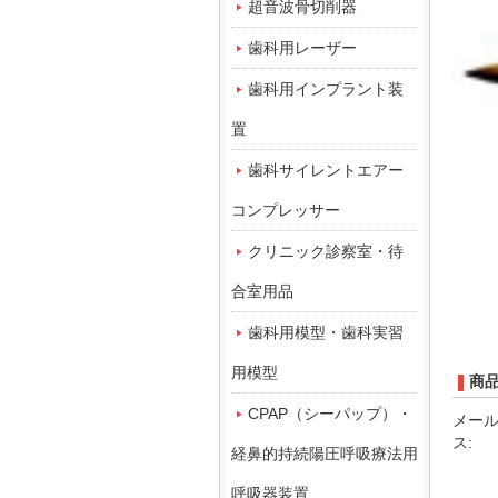
超音波骨切削器
歯科用レーザー
歯科用インプラント装
置
歯科サイレントエアー
コンプレッサー
クリニック診察室・待
合室用品
歯科用模型・歯科実習
用模型
商
CPAP（シーパップ）・
メー
ス:
経鼻的持続陽圧呼吸療法用
呼吸器装置