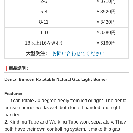
2-5
￥3710円
5-8
￥3520円
8-11
￥3420円
11-16
￥3280円
16以上(16を含む)
￥3180円
大型受注 :
お問い合わせてください
商品説明：
Dental Bunsen Rotatable Natural Gas Light Burner
Features
1. It can rotate 30 degree freely from left or right. The dental
bunsen burner works well both for left-handed and right-
handed.
2. Kindling Tube and Working Tube work separately. They
both have their own controlling system, it make this gas