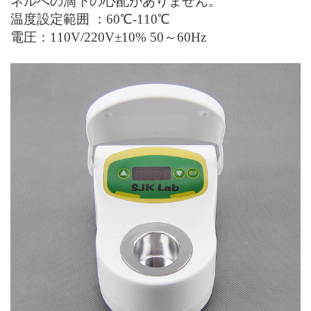
ネルへの滴下の心配がありません。
温度設定範囲 ：60
℃
-110
℃
電圧：110V/220V
±10% 50
～60
Hz