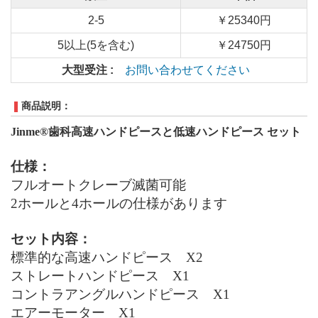
2-5
￥25340円
5以上(5を含む)
￥24750円
大型受注 :
お問い合わせてください
商品説明：
Jinme®歯科高速ハンドピース
と低速ハンドピース
セット
仕様：
フルオートクレーブ滅菌可能
2ホール
と
4ホール
の仕様があります
セット内容
：
標準的な高速ハンドピース
X
2
ストレートハンドピース
X
1
コントラアングルハンドピース
X
1
エアーモーター
X
1