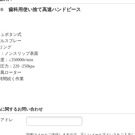
e®
歯科
用
使い捨て高速ハンドピース
シュボタン式
グルスプレー
リング
ー：ノンスリップ表面
：≥350000r/min
力：220 -250kpa
ミ風ローター
時間続く作業
品に関するお問い合わせ
ルアドレ
回答はメールご送信しますので、正しいメールアドレスをご入力し