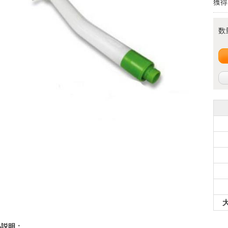
獲得
数
品説明：