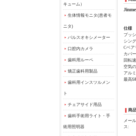
キューム）
Jinm
生体情報モニタ(患者モ
ニタ)
仕様
プッ
パルスオキシメーター
シン
Cベア
口腔内カメラ
カバ
歯科用ルーペ
回転速度
空気の圧
矯正歯科用製品
アル
最高5
歯科用インスツルメン
ト
チェアサイド用品
商
歯科手術用ライト・手
メー
術用照明器
ス: