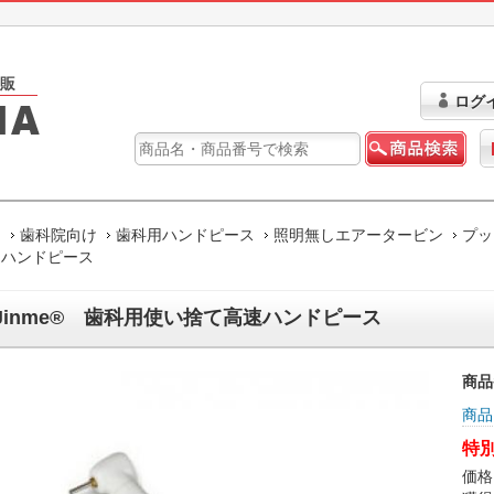
ログ
ム
歯科院向け
歯科用ハンドピース
照明無しエアータービン
プッ
速ハンドピース
Jinme® 歯科用使い捨て高速ハンドピース
商品
商品
特別
価格