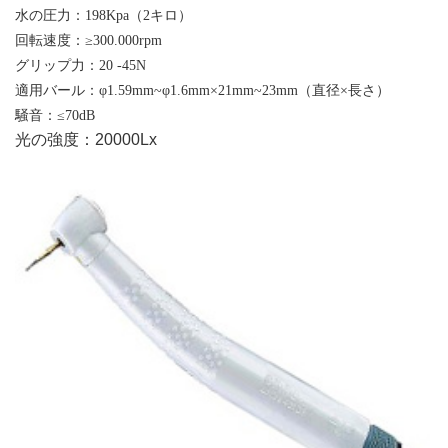
水の圧力：198Kpa（2キロ）
回転速度：≥300.000rpm
グリップ力：20 -45N
適用バール：φ1.59mm~φ1.6mm×21mm~23mm（直径×長さ）
騒音：≤70dB
光の強度：20000Lx