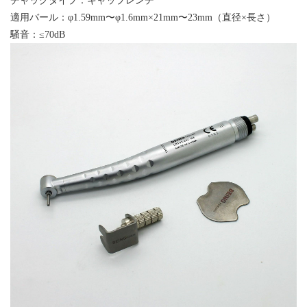
チャックタイプ
：
キャップレンチ
適用バール
：
φ1.59mm〜φ1.6mm×21mm〜23mm（直径×長さ）
騒音
：
≤70dB