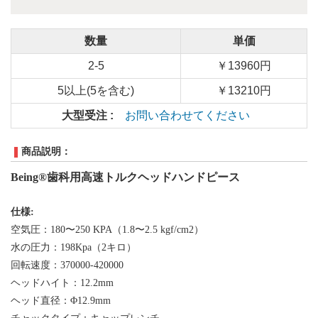
数量
単価
2-5
￥13960円
5以上(5を含む)
￥13210円
大型受注 :
お問い合わせてください
商品説明：
Being®歯科用
高速
トルクヘッド
ハンドピース
仕様
:
空気圧
：
180〜250 KPA（1.8〜2.5 kgf/cm2）
水の圧力
：
198Kpa（2キロ）
回転速度
：
370000-420000
ヘッドハイト
：
12.2
mm
ヘッド直径
：
Φ
12.9
mm