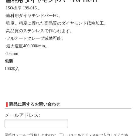
歯科用
ダイヤモンドバー
FG TR-11
·
ISO
標準
199/016
。
·歯科用ダイヤモンドバー
FG
。
·強度、精度に優れた高品質のダイヤモンド砥粒加工。
·高品質のステンレスで作られます。
·フルオートクレーブ滅菌可能。
·最大速度
400,000/min
。
·
1.6mm
包装
100
本入
商品に関するお問い合わせ
メールアドレス:
回答はメールご送信しますので、正しいメールアドレスをご入力してくださ