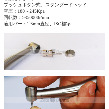
プッシュボタン式
、
スタンダードヘッド
空圧：
180
～
245Kpa
回転数：≥350000r/min
適用
バー：1.6mm直径、ISO標準