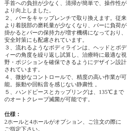
手首への負担が少なく、清掃が簡単で、操作性が
より向上しました。
２、
バーをキャップレンチで取り換えます。従来
より着脱部の磨耗量が少なくなり、バーに負荷が
掛かるとバーの保持力が増す機構になっており、
安全対策にも配慮されています。
３、
流れるようなボディラインは、ヘッドとボデ
ィーの角度を繰り返し試算し、治療時に最適な視
野・ポジションを確保できるようにデザイン設計
されています。
４、
微妙なコントロールで、精度の高い作業が可
能。振動や回転音を感じない静粛性 。
５、
ハンドピースとカップリングは、135℃まで
のオートクレーブ滅菌が可能です。
仕様：
2ホールと4ホールがオプション、ご注文の際に
ご指定下さい。