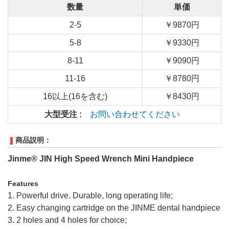
数量
単価
2-5
￥9870円
5-8
￥9330円
8-11
￥9090円
11-16
￥8780円
16以上(16を含む)
￥8430円
大型受注 :
お問い合わせてください
商品説明：
Jinme® JIN High Speed Wrench Mini Handpiece
Features
1. Powerful drive. Durable, long operating life;
2. Easy changing cartridge on the JINME dental handpiece
3. 2 holes and 4 holes for choice;