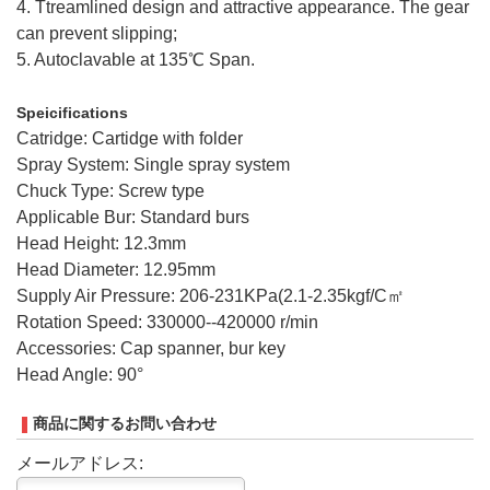
4. Ttreamlined design and attractive appearance. The gear
can prevent slipping;
5. Autoclavable at 135℃ Span.
Speicifications
Catridge: Cartidge with folder
Spray System: Single spray system
Chuck Type: Screw type
Applicable Bur: Standard burs
Head Height: 12.3mm
Head Diameter: 12.95mm
Supply Air Pressure: 206-231KPa(2.1-2.35kgf/C㎡
Rotation Speed: 330000--420000 r/min
Accessories: Cap spanner, bur key
Head Angle: 90°
商品に関するお問い合わせ
メールアドレス: