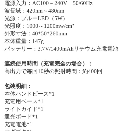
電源入力：
AC
100～240V 50/60Hz
波長域：4
20
nm～48
0
nm
光源：ブルー
LED
（
5W
）
光照度
：
1000
～
1
2
00mw/cm²
外形寸法：40*50*260
mm
本体
重量：
147
g
バッテリー：
3.7V/
14
00
mAh
リチウム充電電池
連続使用時間（充電完全の場合）：
高出力で毎回10秒の照射時間：約
4
00回
包装明細：
本体ハンドピース*1
充電用ベース*1
ライトガイド*1
遮光ボード*1
充電電池*1