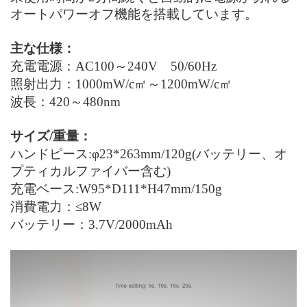
オートパワーオフ機能を搭載しています。
主な
仕様
：
充電電源：AC100
～
240V 50/60Hz
照射出力：1000mW/c㎡
～
1200mW/c㎡
波長：420～480nm
サイズ/重量：
ハンドピース:φ23
*
263mm/120g(バッテリー、オ
プティカルファイバー含む)
充電ベース:W95
*
D111
*
H47mm/150g
消費電力：≤8W
バッテリー：3.7V/2000mAh