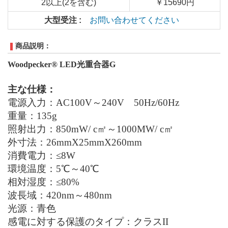
2以上(2を含む)
￥15690円
大型受注 :
お問い合わせてください
商品説明：
Woodpecker® LED光重合器G
主な仕様：
電源入力：AC100V～240V 50Hz/60Hz
重量：135g
照射出力：850mW/ c㎡～1000MW/ c㎡
外寸法：26mmX25mmX260mm
消費電力：≤8W
環境温度：5℃～40℃
相対湿度：≤80%
波長域：420nm～480nm
光源：青色
感電に対する保護のタイプ：クラスII