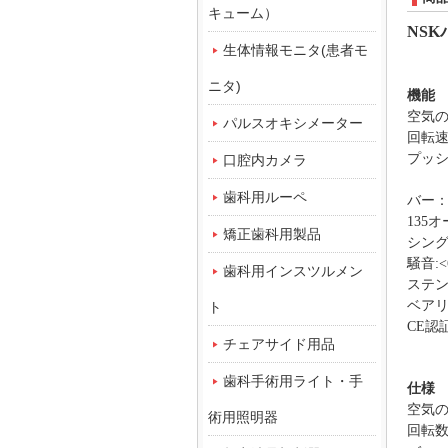
キューム）
NS
生体情報モニタ(患者モ
ニタ)
機能
空気の圧
パルスオキシメーター
回転速度
プッ
口腔内カメラ
歯科用ルーペ
バー：
135
矯正歯科用製品
シン
騒音:<
歯科用インスツルメン
ステ
ベアリ
ト
CE認
チェアサイド用品
歯科手術用ライト・手
仕様
空気の圧
術用照明器
回転数：