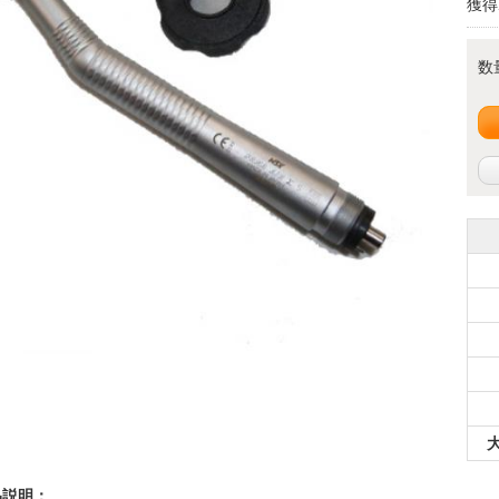
獲得
数
品説明：