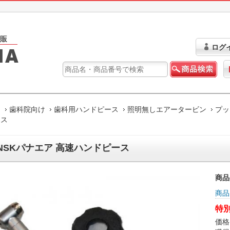
ログ
ム
歯科院向け
歯科用ハンドピース
照明無しエアータービン
プッ
ース
NSKパナエア 高速ハンドピース
商品
商品
特別
価格