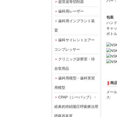
バー：
超音波骨切削器
歯科用レーザー
包装
歯科用インプラント装
ハンド
キャッ
置
ボトル 
歯科サイレントエアー
コンプレッサー
クリニック診察室・待
合室用品
歯科用模型・歯科実習
商
用模型
メー
CPAP（シーパップ）・
ス:
経鼻的持続陽圧呼吸療法用
呼吸器装置