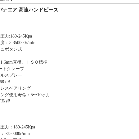
Kパナエア 高速ハンドピース
力:180-245Kpa
：> 350000r/min
シュボタン式
1.6mm直径、ＩＳＯ標準
オートクレーブ
グルスプレー
68 dB
ンレスベアリング
ング使用寿命：5〜10ヶ月
証取得
力：180-245Kpa
≥350000r/min