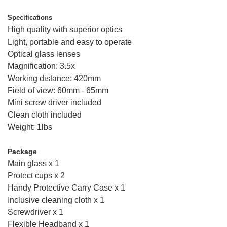
Specifications
High quality with superior optics
Light, portable and easy to operate
Optical glass lenses
Magnification: 3.5x
Working distance: 420mm
Field of view: 60mm - 65mm
Mini screw driver included
Clean cloth included
Weight: 1lbs
Package
Main glass x 1
Protect cups x 2
Handy Protective Carry Case x 1
Inclusive cleaning cloth x 1
Screwdriver x 1
Flexible Headband x 1