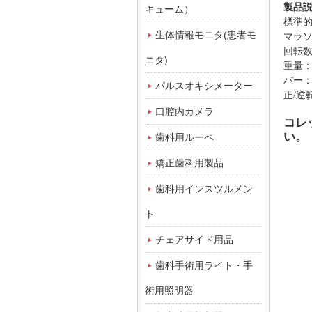
製品
キューム）
標準
生体情報モニタ(患者モ
マラ
回転
ニタ)
重量：2
バー：
パルスオキシメーター
正/逆
口腔内カメラ
コレ
い。
歯科用ルーペ
矯正歯科用製品
歯科用インスツルメン
ト
チェアサイド用品
歯科手術用ライト・手
術用照明器