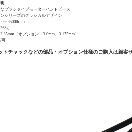
説明
的な
ブラシタイプ
モーターハンドピース
ソンシリーズのクラシカルデザイン
数
:0～35000
rpm
68g
2.35mm（オプション：3.0
mm、3.175
mm）
転可
ットチャックなどの部品・オプション仕様のご購入は顧客