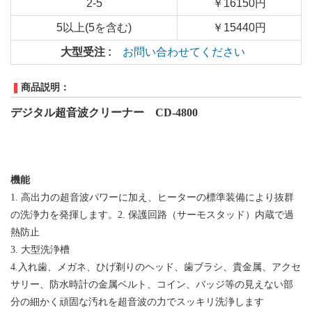
2-5
￥16150円
5以上(5を含む)
￥15440円
大型受注 :
お問い合わせてください
商品説明：
デジタル超音波クリーナー CD-4800
機能
1.
高出力の超音波パワーに加え、ヒーターの標準装備により抜群
の洗浄力を発揮します。
2
.
保護回路（サーモスタッド）内蔵で過
熱防止
3
.
大型洗浄槽
4.
入れ歯、メガネ、ひげ剃りのヘッド、歯ブラシ、貴金属、アクセ
サリー、防水時計の金属ベルト、コイン、バッジ等の見えない部
分の細かく頑固な汚れを超音波の力でスッキリ洗浄します