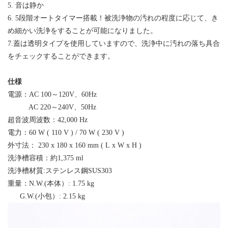
5
.
音は静か
6
.
5段階オートタイマー搭載！被洗浄物の汚れの程度に応じて、き
め細かい洗浄をすることが可能になりました。
7
.
蓋は透明タイプを使用していますので、洗浄中に汚れの落ち具合
をチェックすることができます。
仕様
電源：AC 100
～
120V
、
60Hz
AC
220
～
240V、50Hz
超音波周波数：42,000 Hz
電力：
60 W ( 110 V ) / 70 W ( 230 V )
外寸法：
230 x 180 x 160 mm ( L x W x H )
洗浄槽容積：約
1,375 ml
洗浄槽材質:ステンレス鋼
SUS303
重量：
N.W.
(
本体）
: 1.75
kg
G.W.
(
小包）
: 2.15 kg