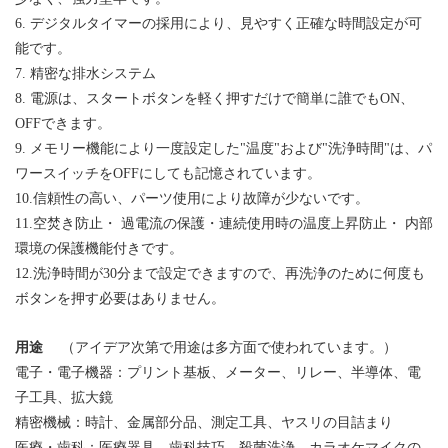
6. デジタルタイマーの採用により、見やすく正確な時間設定が可
能です。
7.
精密な排水システム
8. 電源は
、
スタートボタンを軽く押すだけで簡単に誰でもON、
OFFできます。
9. メモリー機能により一度設定した"温度"および"洗浄時間"は、パ
ワースイッチをOFFにしても記憶されています。
10.信頼性の高い、パーツ使用により故障が少ないです。
11.
空焚き防止・ 過電流の保護・連続使用時の温度上昇防止・ 内部
環境の保護機能付きです。
12.
洗浄時間が
30
分まで設定できますので、再洗浄のために何度も
ボタンを押す必要はありません。
用途
（アイデア次第で用途は多方面で使われています。）
電子・電子機器：プリント基板、メーター、リレー、半導体、電
子工具、拡大鏡
精密機械：時計、金属部分品、測定工具、ヤスリの目詰まり
医療・歯科：医療器具、歯科技巧、殺菌洗浄、カラオケマイクの