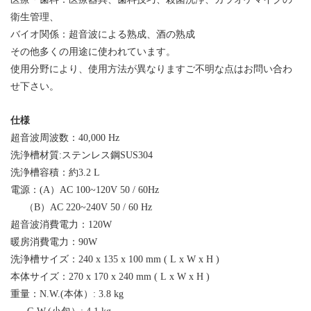
衛生管理、
バイオ関係：超音波による熟成、酒の熟成
その他多くの用途に使われています。
使用分野により、使用方法が異なりますご不明な点はお問い合わ
せ下さい。
仕様
超音波周波数：
40,000 Hz
洗浄槽材質:ステンレス鋼SUS304
洗浄槽容積：約
3.2 L
電源：(A）AC 100~120V 50 / 60Hz
（B）AC 220~240V 50 / 60 Hz
超音波消費電力：
120W
暖房消費電力：9
0W
洗浄槽サイズ：
240 x 135 x 100 mm ( L x W x H )
本体サイズ：
270 x 170 x 240 mm ( L x W x H )
重量：N.W.
(
本体）
: 3.8 kg