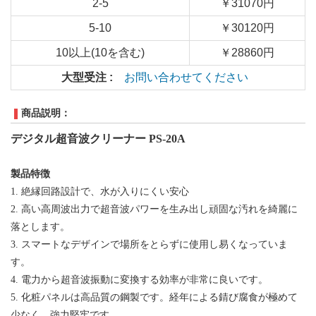
2-5
￥31070円
5-10
￥30120円
10以上(10を含む)
￥28860円
大型受注 :
お問い合わせてください
商品説明：
デジタル
超音波クリーナー
PS-20A
製品特徴
1.
絶縁回路設計で、
水が入りにくい安心
2.
高い高周波出力で超音波パワーを生み出し頑固な汚れを綺麗に
落とします。
3. スマートなデザインで場所をとらずに使用し易くなっていま
す。
4. 電力から超音波振動に変換する効率が非常に良いです。
5. 化粧パネルは
高品質の鋼
製です。経年による錆び腐食が極めて
少なく、強力堅牢です。