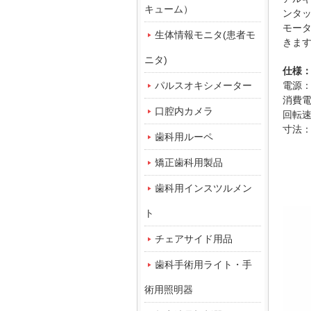
キューム）
ンタ
モー
生体情報モニタ(患者モ
きま
ニタ)
仕様
パルスオキシメーター
電源
消費電
口腔内カメラ
回転
寸法
歯科用ルーペ
矯正歯科用製品
歯科用インスツルメン
ト
チェアサイド用品
歯科手術用ライト・手
術用照明器