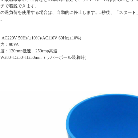
ッチで着脱できます。
タの過負荷を使用する場合は、自動的に停止します。3
秒
後、
「
スタート
す。
：
：
AC220V 50Hz(±10%)/AC110V 60Hz
(±10%)
力：90VA
速度：
120rmp低速、250rmp高
速
：W
280
×D
230
×H2
3
0mm（ラバーボール装着時）