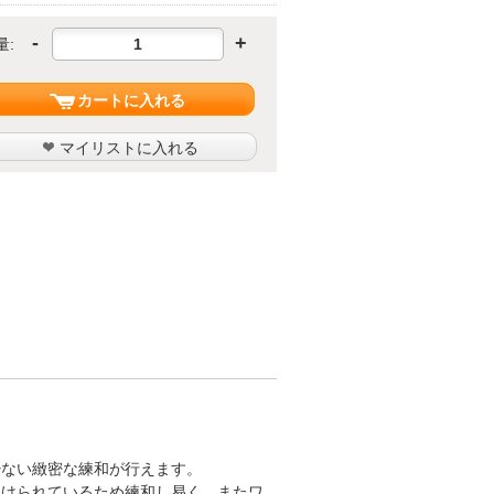
-
+
量:
カートに入れる
マイリストに入れる
少ない緻密な練和が行えます。
つけられているため練和し易く、またワ