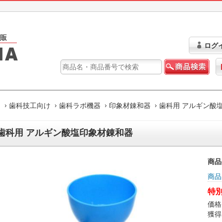
ログ
ム
歯科技工向け
歯科ラボ機器
印象材錬和器
歯科用 アルギン酸
歯科用 アルギン酸塩印象材錬和器
商品
商品
特別
価格
獲得