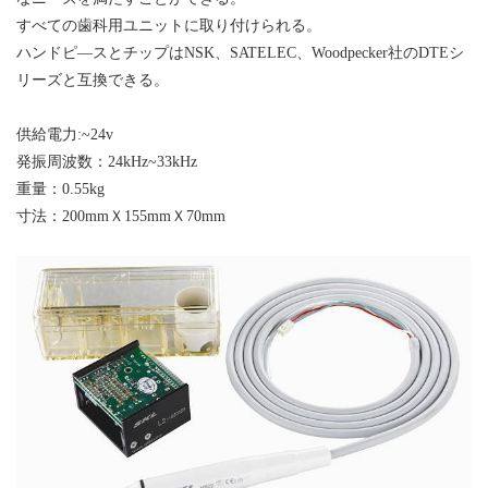
すべての歯科用ユニットに取り付けられる。
ハンドピ―スとチップは
NSK
、SATELEC、
W
oodpecker社のDTEシ
リーズと互換できる。
供給電力:~24v
発振周波数：24kHz~33kHz
重量：0.55kg
寸法：200mmＸ155mmＸ70mm