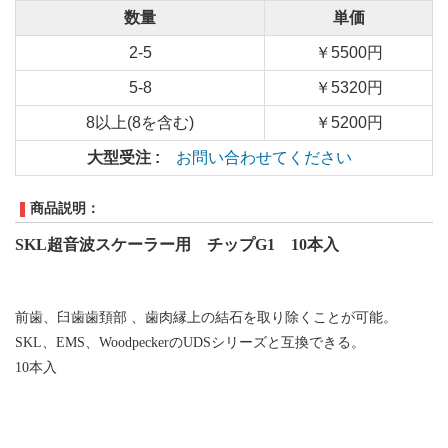
数量
単価
2-5
￥5500円
5-8
￥5320円
8以上(8を含む)
￥5200円
大型受注 :
お問い合わせてください
商品説明：
SKL
超音波スケーラー用 チップ
G1 10本入
前歯、臼歯歯頚
部
、歯肉縁上の結石を取り除く
ことが可能
。
SKL、EMS
、
W
oodpeckerのUDSシリーズと互換できる
。
10本入