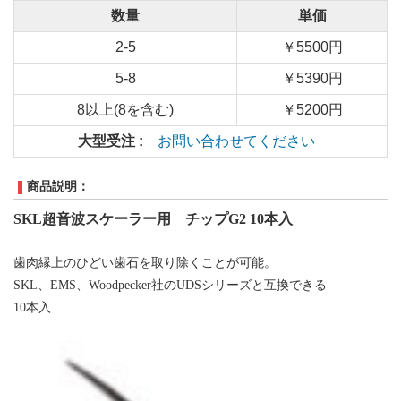
数量
単価
2-5
￥5500円
5-8
￥5390円
8以上(8を含む)
￥5200円
大型受注 :
お問い合わせてください
商品説明：
SKL
超音波スケーラー用 チップ
G2 10本入
歯肉縁上のひどい
歯
石を取り除
くことが可能。
SKL、EMS、
W
oodpecker
社
のUDSシリーズと互換できる
10本入