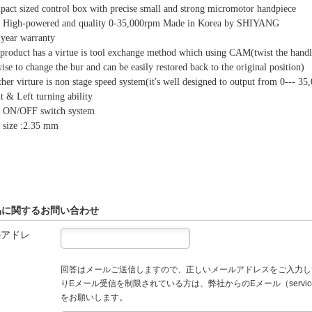
pact sized control box with precise small and strong micromotor handpiece
y High-powered and quality 0-35,000rpm Made in Korea by S
HI
YANG
 year warranty
 product has a virtue is tool exchange method which using CAM(twist the handl
ise to change the bur and can be easily restored back to the original position)
her virture is non stage speed system(it's well designed to output from 0--- 3
t & Left turning ability
t ON/OFF switch system
s size :2.35 mm
品に関するお問い合わせ
ルアドレ
回答はメールご送信しますので、正しいメールアドレスをご入力し
りEメール受信を制限されている方は、弊社からのEメール（service
をお願いします。