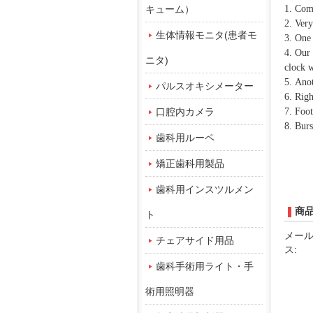
キューム）
1. Com
2. Ver
生体情報モニタ(患者モ
3. One
4. Our
ニタ)
clock w
5. Anot
パルスオキシメーター
6. Righ
口腔内カメラ
7. Foo
8. Bur
歯科用ルーペ
矯正歯科用製品
歯科用インスツルメン
商
ト
メー
チェアサイド用品
ス:
歯科手術用ライト・手
術用照明器