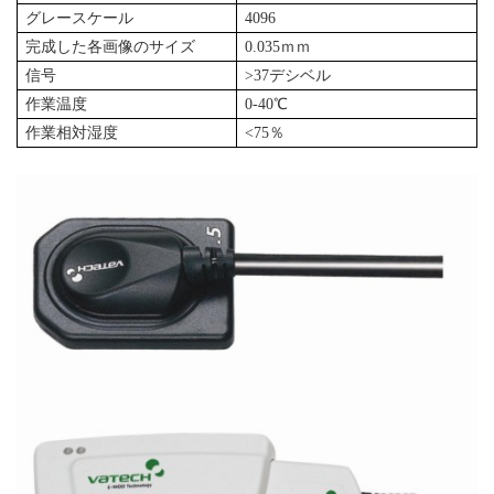
グレースケール
4096
完成した各画像のサイズ
0.035ｍｍ
信号
>37デシベル
作業
温度
0-40℃
作業相対湿度
<75％