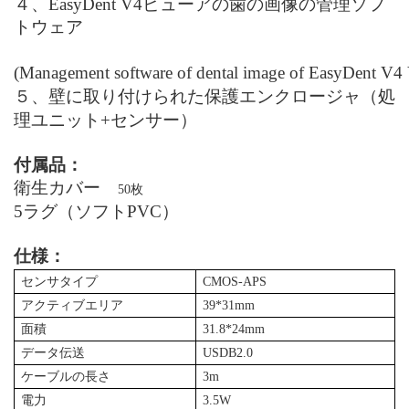
４、EasyDent V4ビューアの歯の画像の管理ソフ
トウェア
(
Management software of dental image of EasyDent V4
５、壁に取り付けられた保護エンクロージャ
（処
理ユニット+センサー）
付属品：
衛生カバー
50枚
5ラグ（ソフトPVC）
仕様：
センサタイプ
CMOS-APS
アクティブエリア
39*31mm
面積
31.8*24mm
データ伝送
USDB2.0
ケーブル
の長さ
3m
電力
3.5W