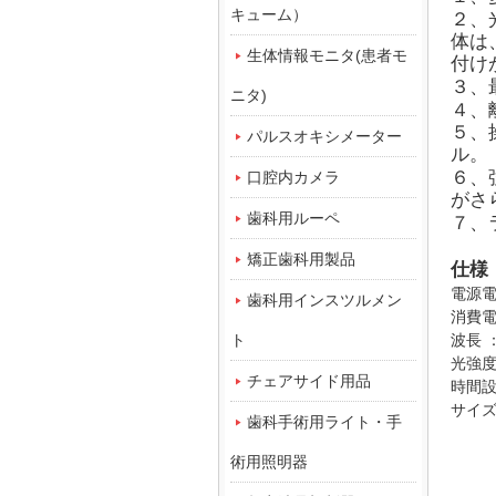
キューム）
２、
体は
生体情報モニタ(患者モ
付け
３、
ニタ)
４、
５、
パルスオキシメーター
ル。
６、
口腔内カメラ
がさ
歯科用ルーペ
７、
矯正歯科用製品
仕様
電源電圧
歯科用インスツルメン
消費電
ト
波長
光強度
チェアサイド用品
時間
サイズ：
歯科手術用ライト・手
術用照明器