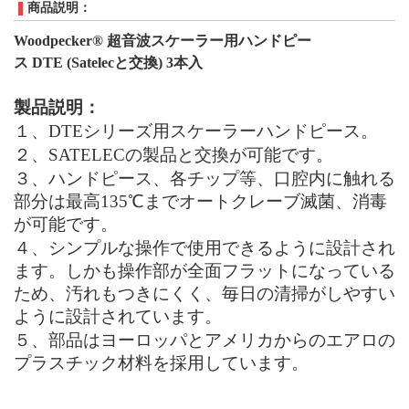
商品説明：
Woodpecker® 超音波スケーラー用ハンドピー
ス DTE (Satelecと交換) 3本入
製品説明：
１、
DTE
シリーズ用スケーラーハンドピース。
２、
SATELEC
の製品
と交換が可能です。
３、
ハンドピース
、
各チップ等
、
口腔内に触れる
部分
は
最高
135
℃
まで
オートクレーブ滅菌
、消毒
が可能です
。
４、
シンプルな操作で使用できるように設計され
ます。しかも操作部が全面フラットになっている
ため、汚れもつきにくく、毎日の清掃がしやすい
ように設計されています。
５、
部品
は
ヨーロッパとアメリカからのエアロの
プラスチック材料
を採用しています。