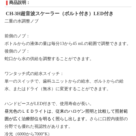
商品説明：
CH-3H
超音波スケーラー（ボルト付き）
LED
付き
二重の
水調整ノブ
前側の
ノブ
：
ボトルからの
液体
の量は毎分13から45 mLの範囲で調整できます。
後側の
ノブ
：
蛇口から水の供給を調整することができます。
ワンタッチ
式の
給水スイッチ
：
単一のスイッチ
で、歯科ユニットからの給水、ボルトからの給
水、
またはドライ（無水）に変更することができます
。
ハンドピースが
LED
付きで、
使用寿命が長い。
昼光色のＬＥＤライトは、従来のハロゲン照明と比較して照射範
囲が広く治療部位を明るく照らし出します。
さらに
口腔内
後部の
分野で
も
優れた視認性
があります。
冷光（6000から7000°K）