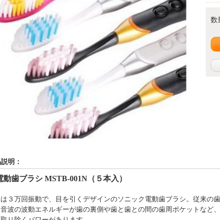
数
品説明：
電動歯ブラシ
MSTB-001N（５本入）
品は３
万回振動
で、目を引くデザイン
のソニック電動歯ブラシ
。
従来の
超音波の波動エネルギーが歯の裏側や歯と歯との間の歯周ポケットなど
を取り除くパワーがあります。