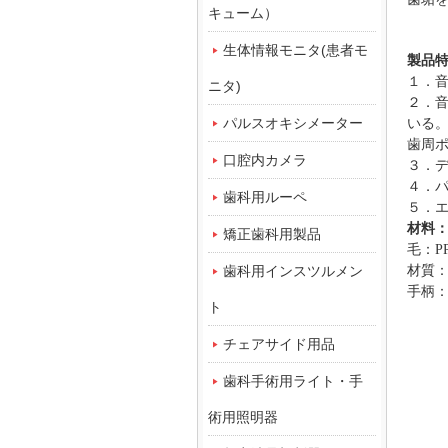
キューム）
生体情報モニタ(患者モ
製品
１．
ニタ)
２．
パルスオキシメーター
いる
歯周
口腔内カメラ
３．
４．
歯科用ルーペ
５．
材料
矯正歯科用製品
毛
：P
歯科用インスツルメン
材質：
手柄
：
ト
チェアサイド用品
歯科手術用ライト・手
術用照明器