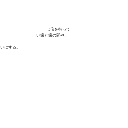
より 3倍を持って
い歯と歯の間や、
れいに
する
。