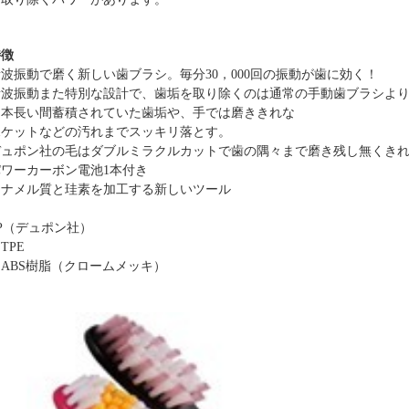
特徴
音波振動で磨く新しい歯ブラシ。毎分
30
，000回の振動が歯に効く！
音波振動
また特別な設計で、
歯垢を取り除く
のは
通常の手動歯ブラシ
。本
長い間蓄積されていた歯垢や、手では磨ききれな
ポケットなどの汚れまでスッキリ落と
す
。
デュポン社
の
毛
は
ダブルミラクルカットで歯の隅々まで磨き残し無くき
パワーカーボン
電池
1本
付き
エナメル質と珪素
を加工する新しいツール
：
P（
デュポン社
）
TPE
ABS樹脂
（クロームメッキ）