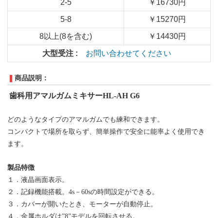
2-5
￥16730円
5-8
￥15270円
8以上(8を含む)
￥14430円
大型受注 :
お問い合わせてください
商品説明：
歯科
用
アマルガムミキサー
HL-AH G6
どのようなタイプのアマルガムでも練和できます。
コンパクトで場所を取らず、簡単操作で安全に能率よく使用でき
ます。
製品特徴
１．
液晶
画面表示。
２．記録機能
搭載
。4s－60sの時間設定ができる。
３．カバーが開いたとき、モーターが自動停止。
４．金属ホルダは”8”モデルを回転させる。