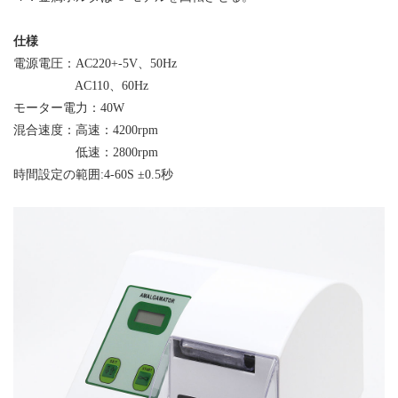
仕様
電源電圧：AC220+-5V、50Hz
AC110、60Hz
モーター電力：40W
混合速度：高速：4200rpm
低速：2800rpm
時間
設定
の範囲:4-60S
±
0.5秒