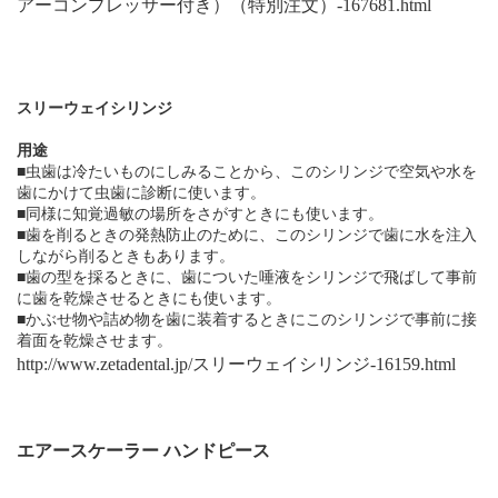
アーコンプレッサー付き）（特別注文）-167681.html
スリーウェイシリンジ
用途
■虫歯は冷たいものにしみることから、このシリンジで空気や水を
歯にかけて虫歯に診断に使います。
■同様に知覚過敏の場所をさがすときにも使います。
■歯を削るときの発熱防止のために、このシリンジで歯に水を注入
しながら削るときもあります。
■歯の型を採るときに、歯についた唾液をシリンジで飛ばして事前
に歯を乾燥させるときにも使います。
■かぶせ物や詰め物を歯に装着するときにこのシリンジで事前に接
着面を乾燥させます。
http://www.zetadental.jp/スリーウェイシリンジ-16159.html
エアースケーラー ハンドピース