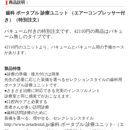
商品説明：
歯科
ポータブル 診療ユニット
（エアー
コンプレッサー
付
き）（特別注文）
バキューム付きの特別注文です。42110円の商品はバキュ
ーム無しのタイプです。
42110円のユニットより、バキュームとバキューム用の予備ホース
があります。
製品特徴
●診療の準備・後片付けは簡単
先生の必要に応じた装備を選べるセレクションスタイルの歯科用
ポータブル診療ユニットです。
●さまざま治療に対応できる充実のインスツルメント
診療室と同じ感覚でがおこなえます。
●口腔内ケアと必要する
患者さんが多い訪問診療
●歯科訪問診療のために
装備を選べる、増やせる、セレクションスタイル
http://www.zetadental.jp/歯科-ポータブル-診療ユニット-（エ