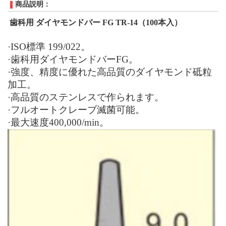
商品説明：
歯科用 ダイヤモンドバー
FG TR-14
（
100
本入）
·
ISO
標準
1
99
/0
22
。
·歯科用ダイヤモンドバー
FG
。
·強度、精度に優れた高品質のダイヤモンド砥粒
加工。
·高品質のステンレスで作られます。
·フルオートクレーブ滅菌可能。
·最大速度
400,000/min
。