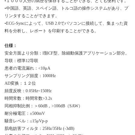
•
１０００人分の病歴を保存することができる、とても便利です。
•
中国語、英語、
スペイン語
、
トルコ
語の操作システムがあり、プ
リンタすることができます。
•ECG-Sync
によって、
USB 2.0
でパソコンに接続して、集まった資
料を分析し、
レポート
を印刷することができる。
仕様：
安全方面より分類：I類CF型、除細動保護アプリケーション部分。
导联：標準12导联
患者の電流漏れ：<10
μ
A
サンプリング頻度：1000Hz
AD変换：１２位
頻度反映：0.05Hz~150Hz
時間常数：時間常数>3.2s
同相抑制比例：＞60dB，>100dB（SAW）
耐分極電圧：±500mV
騒音レベル：≤15
μ
Vp-p
肌电妨害フィルタ：
25Hz/35Hz (-3dB)