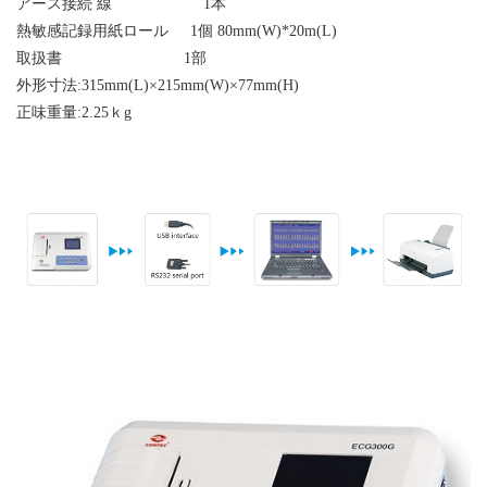
アース接続
線
1
本
熱
敏感
記録用紙ロール
1
個
80mm(W)*20m(L)
取扱書
1
部
外形寸法:
315mm(L)×215mm(W)×77mm(H)
正味重量:
2.25
ｋg