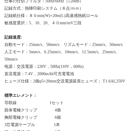
仕事の仕切フィルタ：50Hz/60Hz（≥20dB）
記録方式：熱陣印刷システム（８点/ｍｍ）
記録紙仕様：８０mm(W)×20m(L)高速感熱紙ロール
敏感度選択：5、10、20、４０mm/mV三段
記録速度
:
自動モード：
25mm/s、50mm/s
リズムモード
：
25mm/s、50mm/s
人工モード：
5mm/s、6.25mm/s、10mm/s、12.5mm/s、25mm/s、
50mm/s
电源：
交流電源：220V，50Hz(110V，60Hz)
直流電源：7.4V，2000mAh可充電電池
ヒューズ仕様：2個
φ
5×20mm交流電源延長ヒューズ； T1.6AL250V
標準エレメント：
导联線
1
セット
肢体電極クリップ
4
個
胸部電極クリップ
6
個
3芯電源ケーブル
1
本