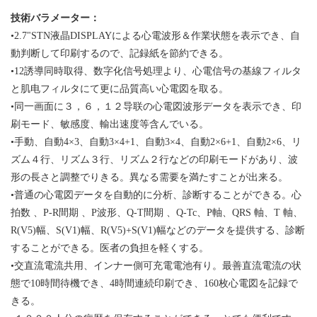
技術バラメーター：
•
2.7"STN液晶DISPLAYによる心電波形＆作業状態を表示でき、自
動判断して印刷するので、記録紙を節約できる。
•12誘導同時取得
、数字化信号処理より、心電信号の基線フィルタ
と肌电フィルタにて更に品質高い心電図を取る。
•
同一画面に３，６，１２导联の
心電図
波形データを表示でき、
印
刷モード
、敏感度、輸出速度等含んでいる。
•手動
、自動
4×3、
自動
3×4+1、
自動
3×4、
自動
2×6+1、
自動
2×6、リ
ズム
４
行
、
リズム
３
行
、
リズム
２
行
などの印刷モードがあり、波
形の長さと調整でりきる。
異なる需要を満たすことが出来る。
•
普通の心電図データを自動的に分析、診断することができる。
心
拍数
、
P-R間期
、P波
形
、Q-T間期
、Q-Tc、P軸、QRS 軸、T 軸、
R(V5)幅、S(V1)幅、R(V5)+S(V1)幅
などのデータを提供する、診断
することができる。医者の
負担を軽く
する。
•
交直流電流共用、インナー側可充電電池有り。最善直流電流の状
態で10時間待機でき、4時間連続印刷でき、160枚心電図を記録で
きる。