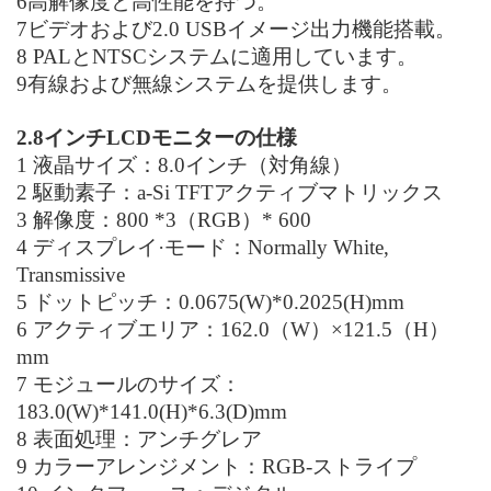
6
高解像度と高性能を持つ。
7
ビデオおよび
2.0 USB
イメージ出力機能搭載。
8 PAL
と
NTSC
システムに適用しています。
9
有線および無線システムを提供します。
2.8
インチ
LCD
モニターの仕様
1
液晶サイズ：
8.0
インチ（対角線）
2
駆動素子：
a-Si TFT
アクティブマトリックス
3
解像度：
800 *3
（
RGB
）
* 600
4
ディスプレイ·モード：
Normally White,
Transmissive
5
ドットピッチ：
0.0675(W)*0.2025(H)mm
6
アクティブエリア：
162.0
（
W
）×
121.5
（
H
）
mm
7
モジュールのサイズ：
183.0(W)*141.0(H)*6.3(D)mm
8
表面処理：アンチグレア
9
カラーアレンジメント：
RGB‐
ストライプ