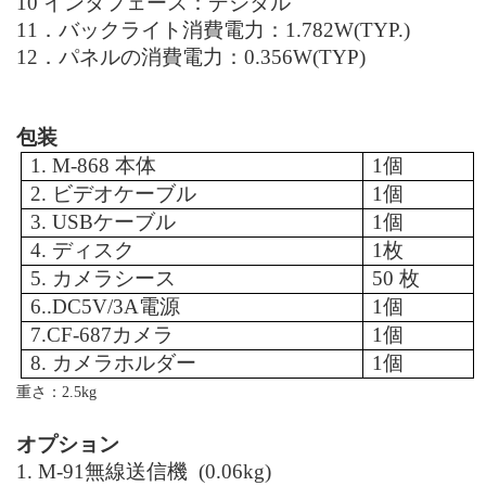
10
インタフェース：デジタル
11
．バックライト消費電力：
1.782W(TYP.)
12
．パネルの消費電力：
0.356W(TYP)
包装
1. M-868
本体
1
個
2.
ビデオケーブル
1
個
3. USB
ケーブル
1
個
4.
ディスク
1
枚
5.
カメラシース
50
枚
6..DC5V/
3A
電源
1
個
7.CF
-687
カメラ
1
個
8.
カメラホルダー
1
個
重さ：2.5kg
オプション
1. M-91
無線送信機
(
0.06kg
)