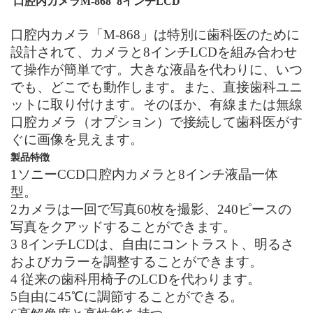
口腔内カメラ
M-868 8
インチ
LCD
口腔内カメラ「
M-868
」
は特別に歯科医のために
設計されて
、
カメラと
8
インチ
LCD
を組み合わせ
て操作が簡単です。大きな液晶を代わりに、いつ
でも、どこでも動作します。また、直接歯科ユニ
ットに取り付けます。そのほか、有線または無線
口腔カメラ（オプション）で接続
して
歯科医がす
ぐに画像を見えます。
製品特徴
1
ソニー
CCD
口腔内カメラと
8
インチ液晶一体
型。
2
カメラは一回で写真
60
枚を撮影、
240
ピースの
写真をクアッドすることができます。
3 8
インチ
LCD
は、自由にコントラスト、明るさ
およびカラーを調整することができます。
4
従来の歯科用椅子の
LCD
を代わります。
5
自由に
45
℃
に調節することができる。