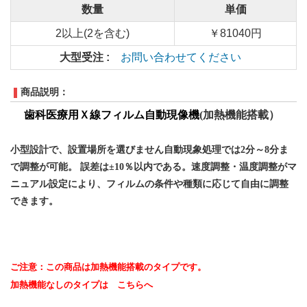
数量
単価
2以上(2を含む)
￥81040円
大型受注 :
お問い合わせてください
商品説明：
歯科医療用
Ｘ線フィルム自動現像機
(加熱機能搭載）
小型設計で、設置場所を選びません
自動現象処理では
2
分～8分ま
で調整
が
可能。
誤差は±10％以内である。
速度調整・温度調整がマ
ニュアル設定により、フィルムの条件や種類に応じて自由に調整
できます。
ご注意：この商品は加熱機能搭載のタイプです。
加熱機能なしのタイプは
こちらへ