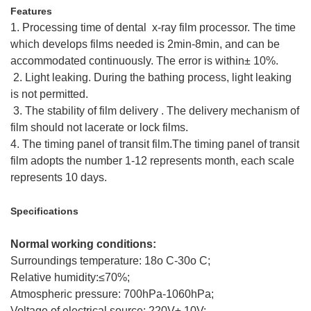
Features
1. Processing time of dental x-ray film processor. The time
which develops films needed is 2min-8min, and can be
accommodated continuously. The error is within± 10%.
2. Light leaking. During the bathing process, light leaking
is not permitted.
3. The stability of film delivery . The delivery mechanism of
film should not lacerate or lock films.
4. The timing panel of transit film.The timing panel of transit
film adopts the number 1-12 represents month, each scale
represents 10 days.
Specifications
Normal working conditions:
Surroundings temperature: 18o C-30o C;
Relative humidity:≤70%;
Atmospheric pressure: 700hPa-1060hPa;
Voltage of electrical source: 220V± 10V;