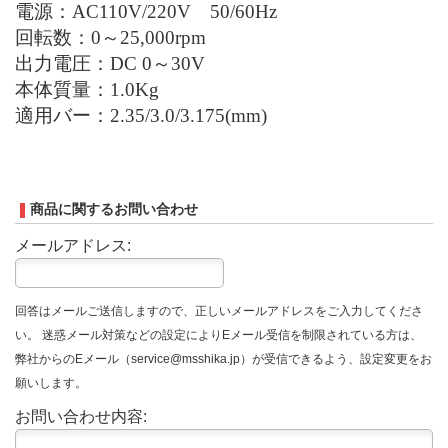
電源：
AC
110V
/
220V
50/60Hz
回転数
：
0
～
25,000rpm
出力電圧
：
DC 0
～
30V
本体
質量
：
1.0Kg
適用バー：
2.35/3.0/3.175(mm)
商品に関するお問い合わせ
メールアドレス:
回答はメールご送信しますので、正しいメールアドレスをご入力してくださ
い。 迷惑メール対策などの設定によりEメール受信を制限されている方は、
弊社からのEメール（service@msshika.jp）が受信できるよう、設定変更をお
願いします。
お問い合わせ内容: