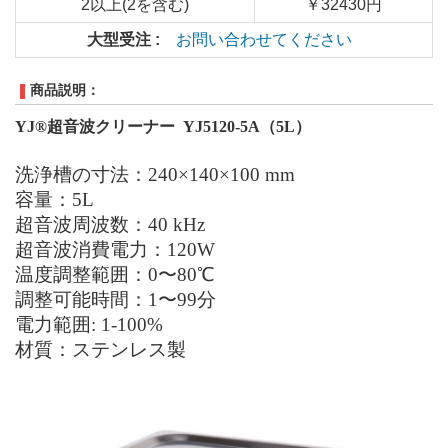
2以上(2を含む)
￥32430円
大型受注 :
お問い合わせてください
商品説明：
YJ®
超音波クリーナー
YJ5120-5A
（5
L
）
洗浄槽の寸法：
240
×
140
×
100
mm
容量：
5L
超音波周波数：
40 kHz
超音波消費電力：
120W
温度調整範囲：
0
〜
80
℃
調整可能時間：
1
〜
99
分
電力範囲
:
1-100%
材質：ステンレス製