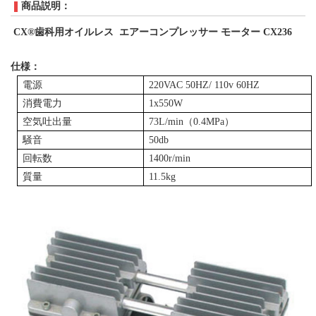
商品説明：
CX®
歯科用
オイルレス エアーコンプレッサー
モーター
CX236
仕様：
電源
220VAC 50HZ/ 110v 60HZ
消費電力
1x
5
50W
空気吐出量
73L/min（0.4MPa）
騒音
50db
回転数
1400r/min
質量
11.5
kg