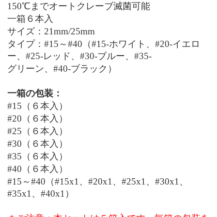
150℃
までオートクレーブ滅菌可能
一箱６本入
サイズ：
21mm/25mm
タイプ：
#15
～
#40
（
#15-
ホワイト、
#20-
イエロ
ー、
#25-
レッド、
#30-
ブルー、
#35-
グリーン、
#40-
ブラック）
一箱の包装：
#15
（６本入）
#20
（６本入）
#25
（６本入）
#30
（６本入）
#35
（６本入）
#40
（６本入）
#15
～
#40
（
#15
x1
、
#20
x1
、
#25
x1
、
#30
x1
、
#35
x1
、
#40
x1
）