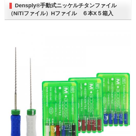
Densply®手動式ニッケルチタンファイル
（NiTiファイル）Hファイル ６本X５箱入