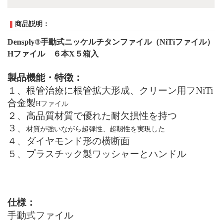
商品説明：
Densply®
手動式
ニッケルチタンファイル（NiTiファイル）
H
ファイル
６本
X
５箱入
製品機能・特徴：
１、根管治療に根管拡大形成、クリーン用フ
NiTi
合金製
H
フ
ァイル
２、高品質材質で優れた耐欠損性を持つ
３、
材質が強いながら
超弾性、超靱性を実現した
４、ダイヤモンド形の横断面
５、プラスチック製
ワッシャー
とハンドル
仕様：
手動式ファイル