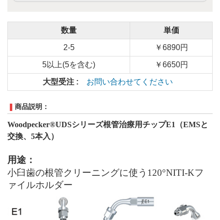
数量
単価
2-5
￥6890円
5以上(5を含む)
￥6650円
大型受注 :
お問い合わせてください
商品説明：
Woodpecker®UDSシリーズ
根管治療
用チップ
E1
（EMSと
交換、
5
本入）
用途：
小臼歯の根管クリーニングに使う120
°NITI-K
フ
ァイルホルダー